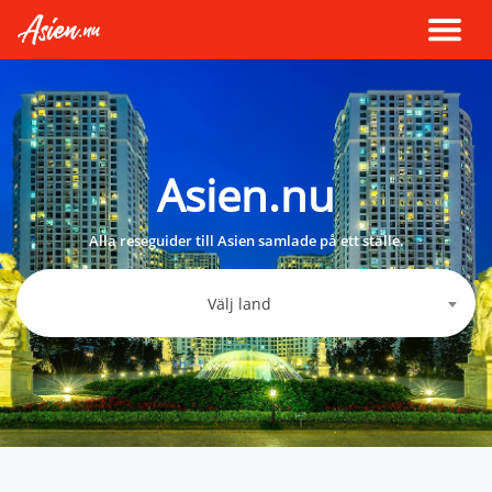
Asien.nu
Alla reseguider till Asien samlade på ett ställe.
Välj land