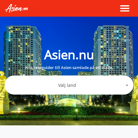
Asien.nu
Alla reseguider till Asien samlade på ett ställe.
Välj land