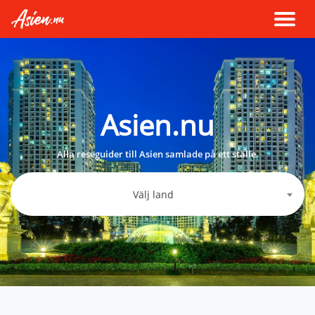
Asien.nu
Alla reseguider till Asien samlade på ett ställe.
Välj land