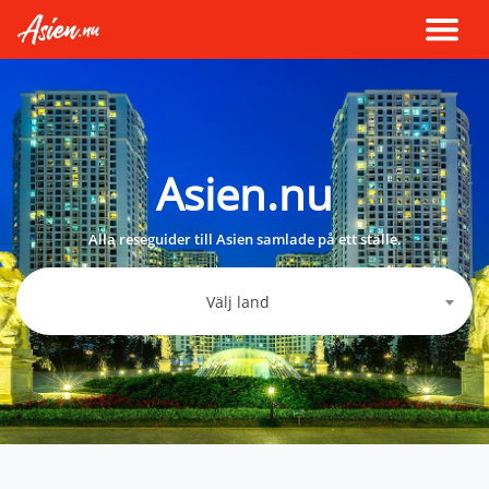
Asien.nu
Alla reseguider till Asien samlade på ett ställe.
Välj land