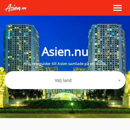
Asien.nu
Alla reseguider till Asien samlade på ett ställe.
Välj land