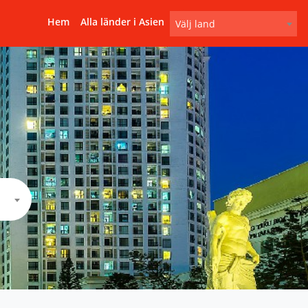
Hem
Alla länder i Asien
Välj land