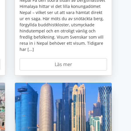
Nepal På den södra sidan av bergsmassivet
Himalaya hittar vi det lilla konungadömet
Nepal – vilket ser ut att vara hämtat direkt
ur en saga. Här möts du av snötäckta berg,
förgyllda buddhistkloster, utsmyckade
hindutempel och en otroligt vänlig och
fredlig befolkning. Visum Svenskar som vill
resa in i Nepal behöver ett visum. Tidigare
har [...]
Läs mer