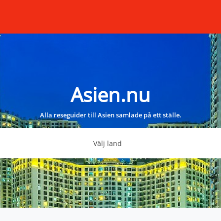
Asien.nu
Alla reseguider till Asien samlade på ett ställe.
Välj land