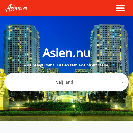
Asien.nu
Alla reseguider till Asien samlade på ett ställe.
Välj land