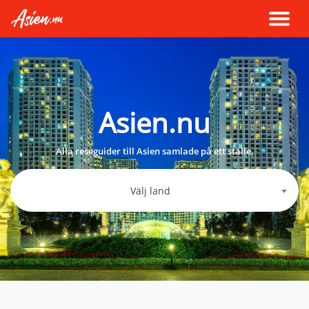
Asien.nu
Alla reseguider till Asien samlade på ett ställe.
Välj land