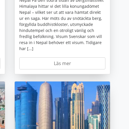
Nepal På den södra sidan av bergsmassivet
Himalaya hittar vi det lilla konungadömet
Nepal – vilket ser ut att vara hämtat direkt
ur en saga. Här möts du av snötäckta berg,
förgyllda buddhistkloster, utsmyckade
hindutempel och en otroligt vänlig och
fredlig befolkning. Visum Svenskar som vill
resa in i Nepal behöver ett visum. Tidigare
har [...]
Läs mer