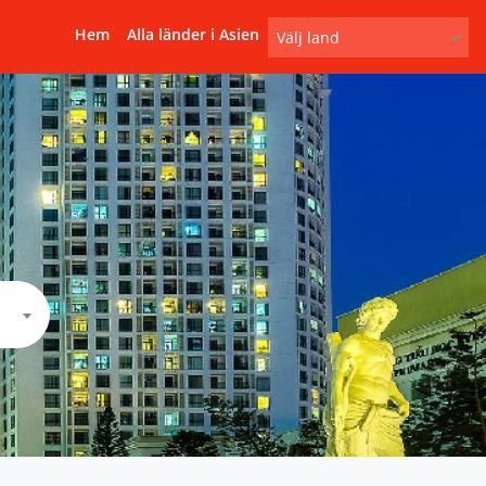
Hem
Alla länder i Asien
Välj land