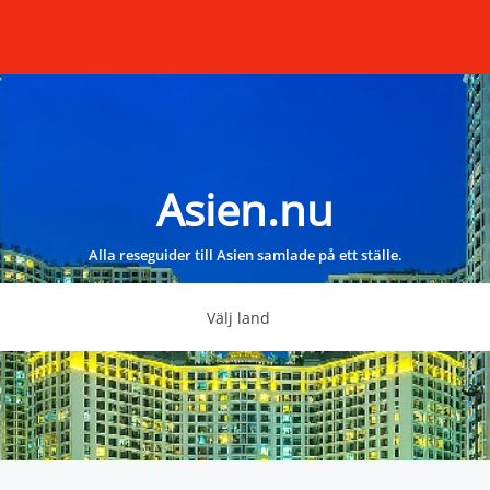
Asien.nu
Alla reseguider till Asien samlade på ett ställe.
Välj land